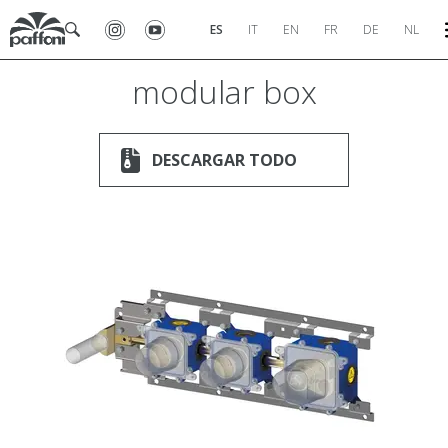
ES
IT
EN
FR
DE
NL
modular box
DESCARGAR TODO