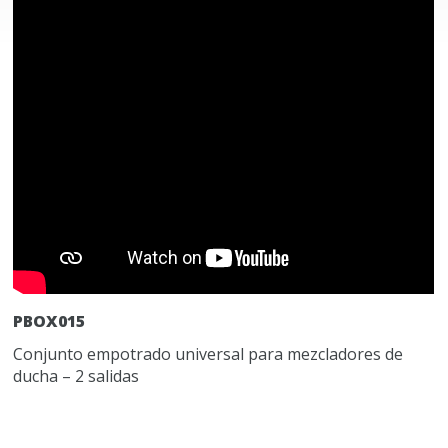
PBOX015
Conjunto empotrado universal para mezcladores de
ducha – 2 salidas