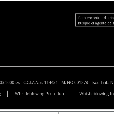
Para encontrar distri
busque el agente de s
.000 i.v. - C.C.I.A.A. n. 114431 - M. NO 001278 - Iscr. Trib. 
g
Whistleblowing Procedure
Whistleblowing In