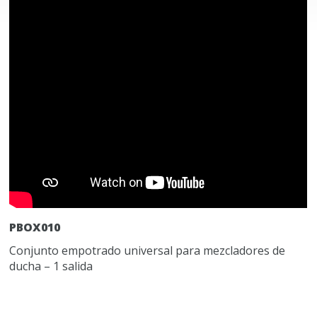
PBOX010
Conjunto empotrado universal para mezcladores de
ducha – 1 salida