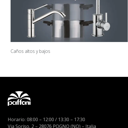
Caños altos y bajos
Horario
:
08:00 – 12:00 / 13:30 – 17:30
Via Soriso, 2 – 28076 POGNO (NO) – Italia