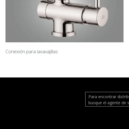
Conexión para lavavajillas
Para encontrar distri
busque el agente de s