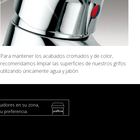
Para mantener los acabados cromados y de color,
recomendamos limpiar las superficies de nuestros grifos
utilizando únicamente agua y jabón.
buidores en su zona,
u preferencia.