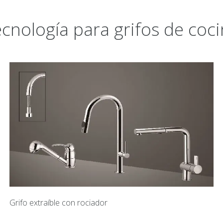
cnología para grifos de coc
Grifo extraíble con rociador