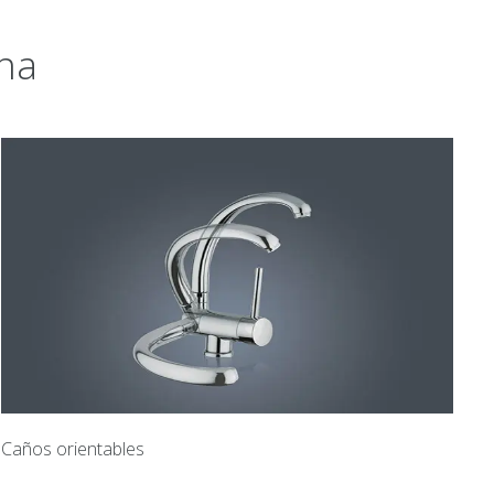
ina
Caños orientables