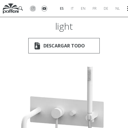
ES
IT
EN
FR
DE
NL
light
DESCARGAR TODO