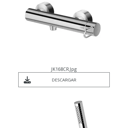
JK168CR.jpg
DESCARGAR