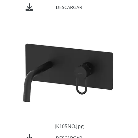
DESCARGAR
JK105NO.jpg
DESCARGAR