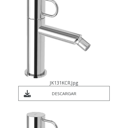
JK131KCR.jpg
DESCARGAR