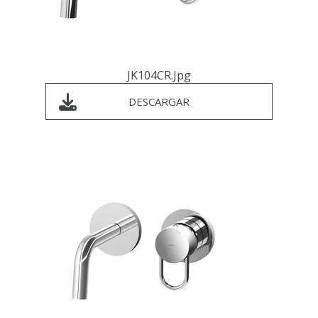
JK104CR.jpg
DESCARGAR