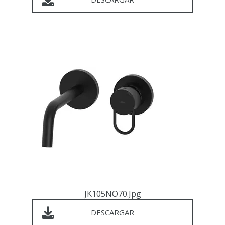
JK105NO70.jpg
DESCARGAR