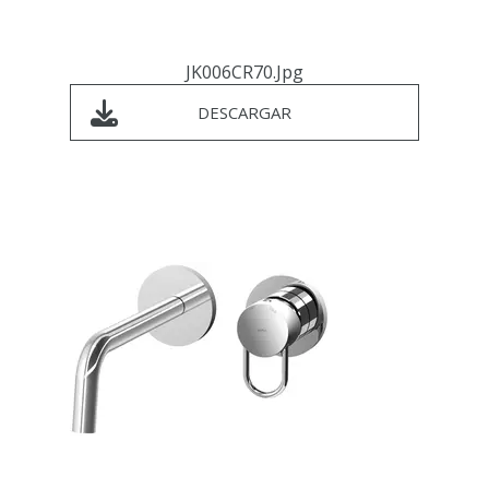
JK006CR70.jpg
DESCARGAR