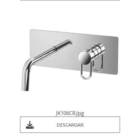
JK106CR.jpg
DESCARGAR