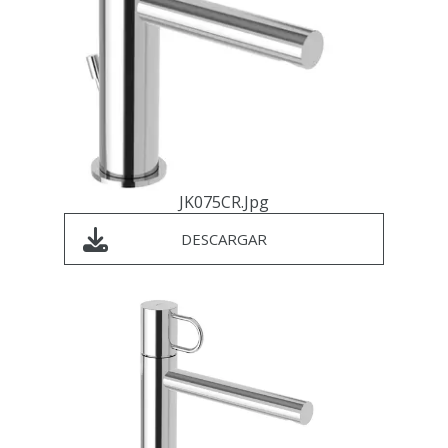
JK075CR.jpg
DESCARGAR