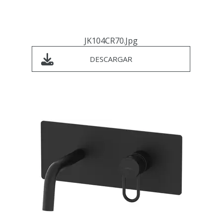
JK104CR70.jpg
DESCARGAR