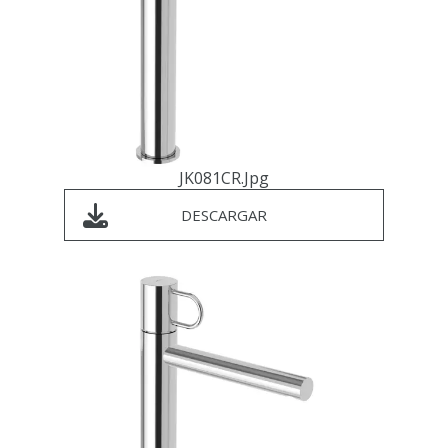
JK081CR.jpg
DESCARGAR