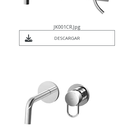
JK001CR.jpg
DESCARGAR