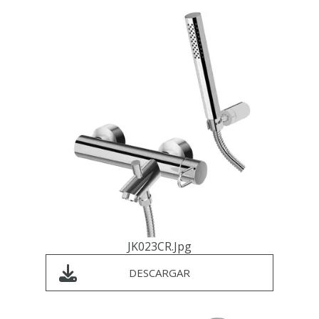
JK023CR.jpg
DESCARGAR