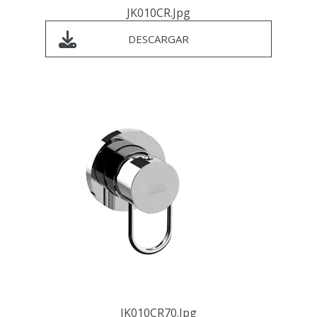
JK010CR.jpg
DESCARGAR
JK010CR70.jpg