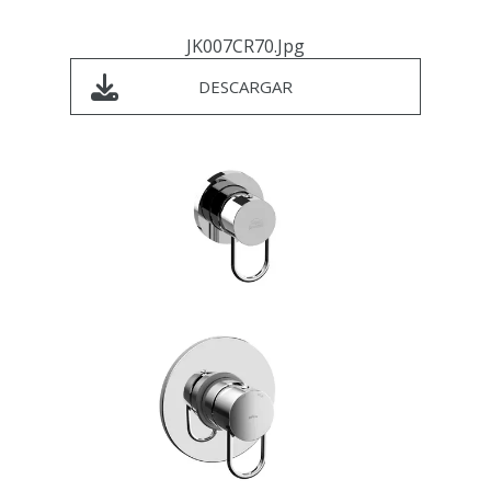
JK007CR70.jpg
DESCARGAR