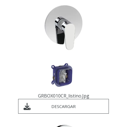
GRBOX010CR_listino.jpg
DESCARGAR