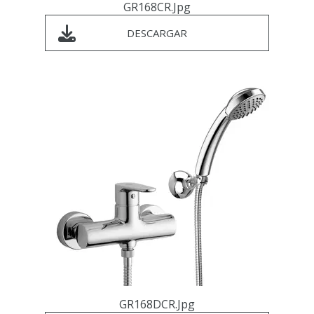
GR168CR.jpg
DESCARGAR
GR168DCR.jpg