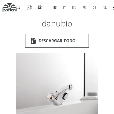
ES
IT
EN
FR
DE
NL
danubio
DESCARGAR TODO