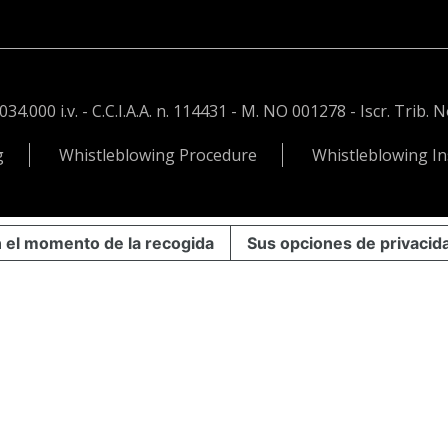
.000 i.v. - C.C.I.A.A. n. 114431 - M. NO 001278 - Iscr. Trib. 
g
Whistleblowing Procedure
Whistleblowing In
n el momento de la recogida
Sus opciones de privacid