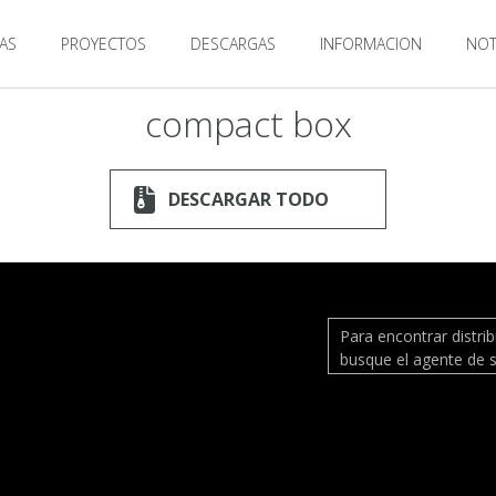
AS
PROYECTOS
DESCARGAS
INFORMACION
NOT
compact box
DESCARGAR TODO
Para encontrar distri
busque el agente de s