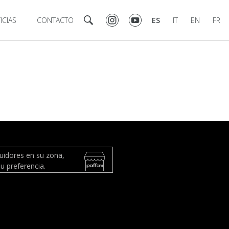
ICIAS
CONTACTO
ES
IT
EN
FR
buidores en su zona,
u preferencia.