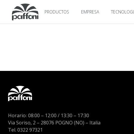
PRODUCTOS
EMPRESA
TECNOLOGI
Horario
:
08:00 – 12:00 / 13:30 – 17:30
Via Soriso, 2 – 28076 POGNO (NO) – Italia
Tel. 0322 97321