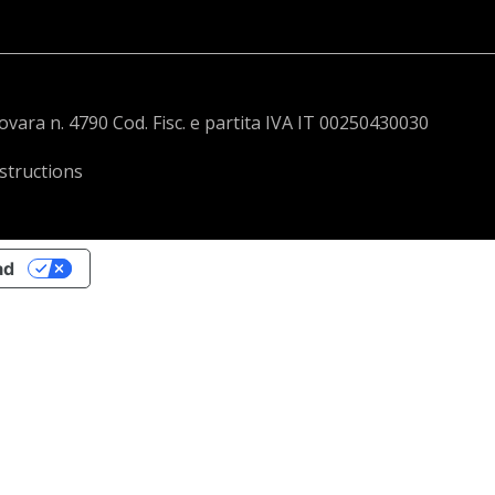
Novara n. 4790 Cod. Fisc. e partita IVA IT 00250430030
structions
ad