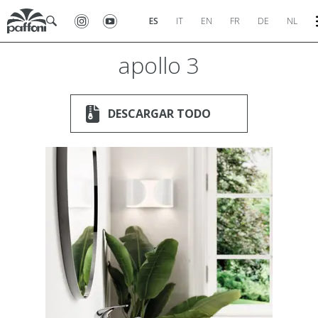
ES
IT
EN
FR
DE
NL
apollo 3
DESCARGAR TODO