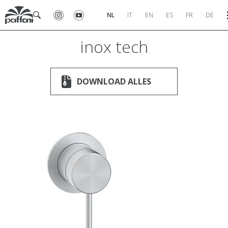
NL
IT
EN
ES
FR
DE
inox tech
DOWNLOAD ALLES