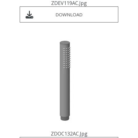
ZDEV119AC.jpg
DOWNLOAD
ZDOC132AC.jpg