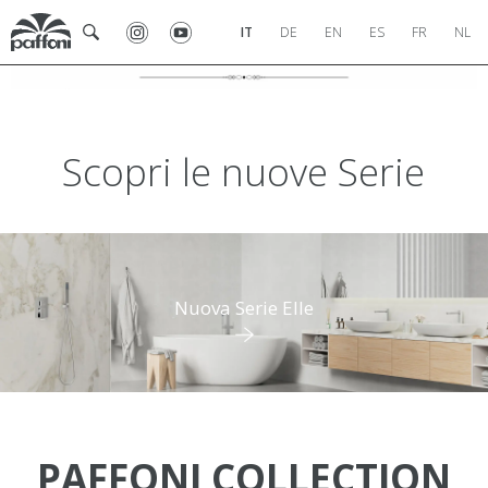
IT
DE
EN
ES
FR
NL
Scopri le nuove Serie
Nuova Serie Elle
PAFFONI COLLECTION