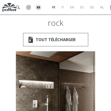
FR
IT
EN
ES
DE
NL
rock
TOUT TÉLÉCHARGER